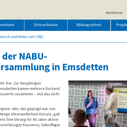
Rechtliches
sverband
Ortsverbände
Bildungsarbeit
Proje
ensch und Natur seit 1981
i der NABU-
ersammlung in Emsdetten
hr frei: Zur diesjährigen
Emsdetten kamen mehrere Dutzend
ressierte zusammen – und das nicht
ngene Jahr, das geprägt war von
 Menge ehrenamtlichem Einsatz, gab
: Eine Ehrung für 40 Jahre aktive
zuverlässiger Kassierer, tatkräftiger