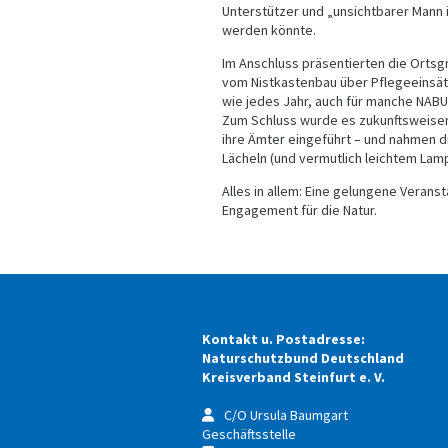
Unterstützer und „unsichtbarer Mann 
werden könnte.
Im Anschluss präsentierten die Ortsgru
vom Nistkastenbau über Pflegeeinsät
wie jedes Jahr, auch für manche NABU
Zum Schluss wurde es zukunftsweisen
ihre Ämter eingeführt – und nahmen 
Lächeln (und vermutlich leichtem Lam
Alles in allem: Eine gelungene Veranst
Engagement für die Natur.
Kontakt u. Postadresse:
Naturschutzbund Deutschland
Kreisverband Steinfurt e. V.
C/O Ursula Baumgart
Geschäftsstelle