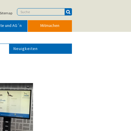
Sitemap
kte und AG´n
Mitmachen
Neuigkeiten