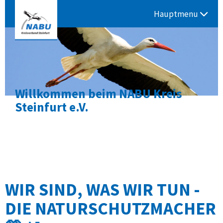
Hauptmenu
eis
Naturtelefon
Infos >> Klick
WIR SIND, WAS WIR TUN -
DIE NATURSCHUTZMACHER