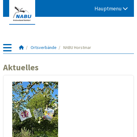
Hauptmenu
Für
Ortsverbände
NABU Horstmar
Mensch
und
Aktuelles
Natur
seit
1981