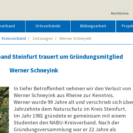
Rechtliches
sverband
Ortsverbände
Bildungsarbeit
Proje
r
Kreisverband
Zeitzeugen
Werner Schneyink
nsch
d
tur
and Steinfurt trauert um Gründungsmitglied
it
81
Werner Schneyink
In tiefer Betroffenheit nehmen wir den Verlust von
Werner Schneyink aus Rheine zur Kenntnis.
Werner wurde 99 Jahre alt und verschrieb sich übe
Jahrzehnte dem Naturschutz im Kreis Steinfurt.
Im Jahr 1981 gründete er gemeinsam mit einem
Studenten den NABU-Kreisverband. Nach der
Gründungsversammlung war er 22 Jahre als