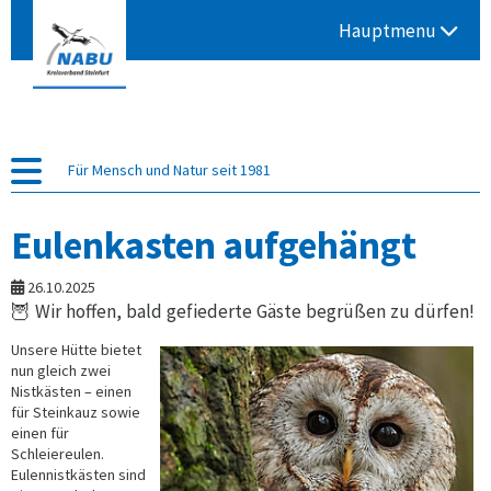
Hauptmenu
Für Mensch und Natur seit 1981
Eulenkasten aufgehängt
26.10.2025
🦉 Wir hoffen, bald gefiederte Gäste begrüßen zu dürfen!
Unsere Hütte bietet
nun gleich zwei
Nistkästen – einen
für Steinkauz sowie
einen für
Schleiereulen.
Eulennistkästen sind