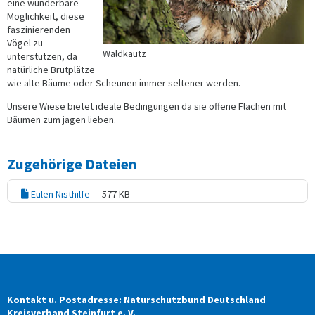
eine wunderbare
Möglichkeit, diese
faszinierenden
Vögel zu
Waldkautz
unterstützen, da
natürliche Brutplätze
wie alte Bäume oder Scheunen immer seltener werden.
Unsere Wiese bietet ideale Bedingungen da sie offene Flächen mit
Bäumen zum jagen lieben.
Zugehörige Dateien
Eulen Nisthilfe
577 KB
Kontakt u. Postadresse: Naturschutzbund Deutschland
Kreisverband Steinfurt e. V.