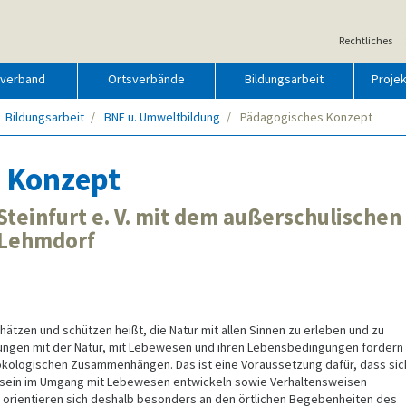
Rechtliches
sverband
Ortsverbände
Bildungsarbeit
Proje
r
Bildungsarbeit
BNE u. Umweltbildung
Pädagogisches Konzept
nsch
d
 Konzept
tur
it
81
teinfurt e. V. mit dem außerschulischen
-Lehmdorf
chätzen und schützen heißt, die Natur mit allen Sinnen zu erleben und zu
ungen mit der Natur, mit Lebewesen und ihren Lebensbedingungen fördern
ökologischen Zusammenhängen. Das ist eine Voraussetzung dafür, dass sic
ein im Umgang mit Lebewesen entwickeln sowie Verhaltensweisen
orientieren sich deshalb besonders an den örtlichen Begebenheiten des