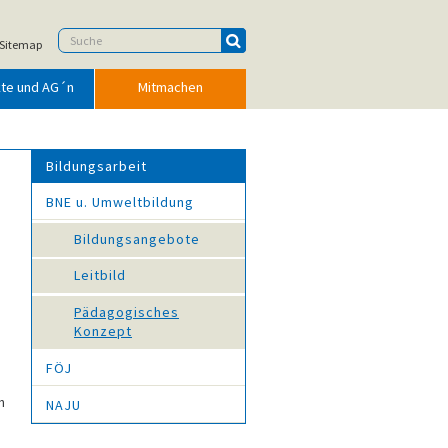
Sitemap
kte und AG´n
Mitmachen
Bildungsarbeit
BNE u. Umweltbildung
Bildungsangebote
Leitbild
Pädagogisches
Konzept
FÖJ
h
NAJU