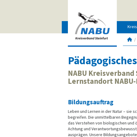
Krei
Fü
Me
un
Pädagogisches
Na
se
19
NABU Kreisverband S
Lernstandort NABU
Bildungsauftrag
Leben und Lernen in der Natur – sie s
begreifen. Die unmittelbaren Begegn
das Verstehen von biologischen und 
Achtung und Verantwortungsbewussts
ausprägen. Unsere Bildungsangebote 