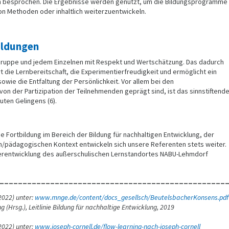
n besprochen. Die Ergebnisse werden genutzt, um die Bildungsprogramme
on Methoden oder inhaltlich weiterzuentwickeln.
ildungen
ruppe und jedem Einzelnen mit Respekt und Wertschätzung. Das dadurch
t die Lernbereitschaft, die Experimentierfreudigkeit und ermöglicht ein
sowie die Entfaltung der Persönlichkeit. Vor allem bei den
von der Partizipation der Teilnehmenden geprägt sind, ist das sinnstiftend
ten Gelingens (6).
 Fortbildung im Bereich der Bildung für nachhaltigen Entwicklung, der
/pädagogischen Kontext entwickeln sich unsere Referenten stets weiter.
iterentwicklung des außerschulischen Lernstandortes NABU-Lehmdorf
_________________________________________________
022) unter:
www.mnge.de/content/docs_gesellsch/BeutelsbacherKonsens.pdf
g (Hrsg.), Leitlinie Bildung für nachhaltige Entwicklung, 2019
022) unter:
www.joseph-cornell.de/flow-learning-nach-joseph-cornell