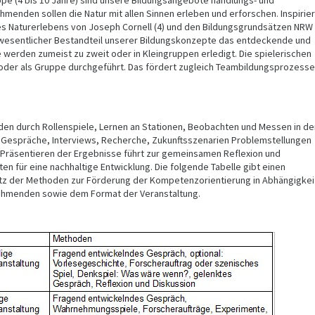
ppe (4 bis 10 Jahre) sind unsere Bildungsangebote handlungs- und
ehmenden sollen die Natur mit allen Sinnen erleben und erforschen. Inspirier
es Naturerlebens von Joseph Cornell (4) und den Bildungsgrundsätzen NRW
ein wesentlicher Bestandteil unserer Bildungskonzepte das entdeckende und
 werden zumeist zu zweit oder in Kleingruppen erledigt. Die spielerischen
der als Gruppe durchgeführt. Das fördert zugleich Teambildungsprozesse
den durch Rollenspiele, Lernen an Stationen, Beobachten und Messen in de
e Gespräche, Interviews, Recherche, Zukunftsszenarien Problemstellungen
 Präsentieren der Ergebnisse führt zur gemeinsamen Reflexion und
n für eine nachhaltige Entwicklung. Die folgende Tabelle gibt einen
satz der Methoden zur Förderung der Kompetenzorientierung in Abhängigkei
nehmenden sowie dem Format der Veranstaltung.