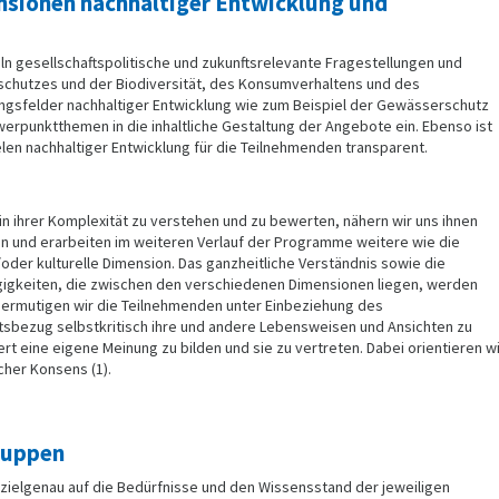
nsionen nachhaltiger Entwicklung und
n gesellschaftspolitische und zukunftsrelevante Fragestellungen und
chutzes und der Biodiversität, des Konsumverhaltens und des
gsfelder nachhaltiger Entwicklung wie zum Beispiel der Gewässerschutz
werpunktthemen in die inhaltliche Gestaltung der Angebote ein. Ebenso ist
en nachhaltiger Entwicklung für die Teilnehmenden transparent.
n ihrer Komplexität zu verstehen und zu bewerten, nähern wir uns ihnen
n und erarbeiten im weiteren Verlauf der Programme weitere wie die
oder kulturelle Dimension. Das ganzheitliche Verständnis sowie die
gigkeiten, die zwischen den verschiedenen Dimensionen liegen, werden
i ermutigen wir die Teilnehmenden unter Einbeziehung des
sbezug selbstkritisch ihre und andere Lebensweisen und Ansichten zu
ert eine eigene Meinung zu bilden und sie zu vertreten. Dabei orientieren w
her Konsens (1).
ruppen
zielgenau auf die Bedürfnisse und den Wissensstand der jeweiligen