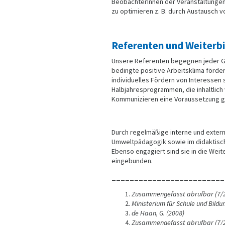
BeobachterInnen der Veranstaltunge
zu optimieren z. B. durch Austausch v
Referenten und Weiterb
Unsere Referenten begegnen jeder G
bedingte positive Arbeitsklima förder
individuelles Fördern von Interessen 
Halbjahresprogrammen, die inhaltlich 
Kommunizieren eine Voraussetzung gu
Durch regelmäßige interne und externe
Umweltpädagogik sowie im didaktisch
Ebenso engagiert sind sie in die We
eingebunden.
_________________________
Zusammengefasst abrufbar (7/2
Ministerium für Schule und Bildun
de Haan, G. (2008)
Zusammengefasst abrufbar (7/2