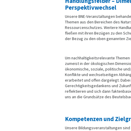
Handlungsfelder – Dime
Perspektivwechsel
Unsere BNE-Veranstaltungen behandel
Themen aus den Bereichen des Naturs
Ressourcenschutzes. Weitere Handlun
fließen mit ihren Bezügen zu den Sch
der Bezug zu den oben genannten Ziel
Um nachhaltigkeitsrelevante Themen i
zumeist in der ökologischen Dimensio
ökonomische, soziale, politische und/
Konflikte und wechselseitigen Abhän
erarbeitet und offen dargelegt. Dabe
Gerechtigkeitsgedankens und Zukunft
reflektieren und sich dann faktenbasi
uns an die Grundsätze des Beutelsbac
Kompetenzen und Zielg
Unsere Bildungsveranstaltungen sind 