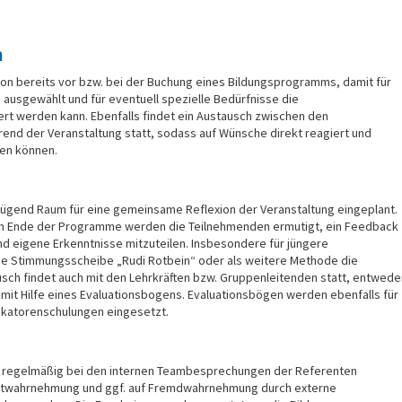
h
 bereits vor bzw. bei der Buchung eines Bildungsprogramms, damit für
ausgewählt und für eventuell spezielle Bedürfnisse die
ert werden kann. Ebenfalls findet ein Austausch zwischen den
nd der Veranstaltung statt, sodass auf Wünsche direkt reagiert und
den können.
enügend Raum für eine gemeinsame Reflexion der Veranstaltung eingeplant.
am Ende der Programme werden die Teilnehmenden ermutigt, ein Feedback
d eigene Erkenntnisse mitzuteilen. Insbesondere für jüngere
ie Stimmungsscheibe „Rudi Rotbein“ oder als weitere Methode die
usch findet auch mit den Lehrkräften bzw. Gruppenleitenden statt, entwede
mit Hilfe eines Evaluationsbogens. Evaluationsbögen werden ebenfalls für
ikatorenschulungen eingesetzt.
 regelmäßig bei den internen Teambesprechungen der Referenten
stwahrnehmung und ggf. auf Fremdwahrnehmung durch externe