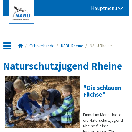
Hauptmenu
Für
Ortsverbände
NABU Rheine
NAJU Rheine
Mensch
und
Naturschutzjugend Rheine
Natur
seit
1981
"Die schlauen
Füchse"
Einmal im Monat bietet
die Naturschutzjugend
Rheine für ihre
Kindergruppe "Die