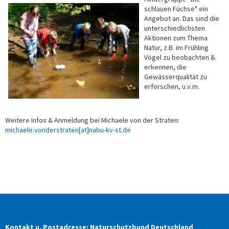
schlauen Füchse" ein
Angebot an. Das sind die
unterschiedlichsten
Aktionen zum Thema
Natur, z.B. im Frühling
Vögel zu beobachten &
erkennen, die
Gewässerqualität zu
erforschen, u.v.m.
Weitere Infos & Anmeldung bei Michaele von der Straten:
michaele.vonderstraten[at]nabu-kv-st.de
Kontakt u. Postadresse: Naturschutzbund Deutschland