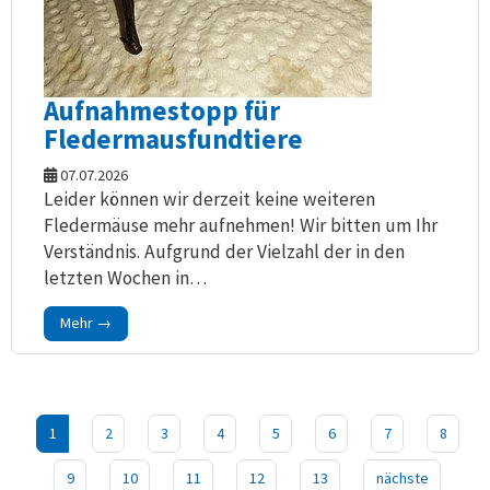
Aufnahmestopp für
Fledermausfundtiere
07.07.2026
Leider können wir derzeit keine weiteren
Fledermäuse mehr aufnehmen! Wir bitten um Ihr
Verständnis. Aufgrund der Vielzahl der in den
letzten Wochen in…
Mehr →
1
2
3
4
5
6
7
8
9
10
11
12
13
nächste